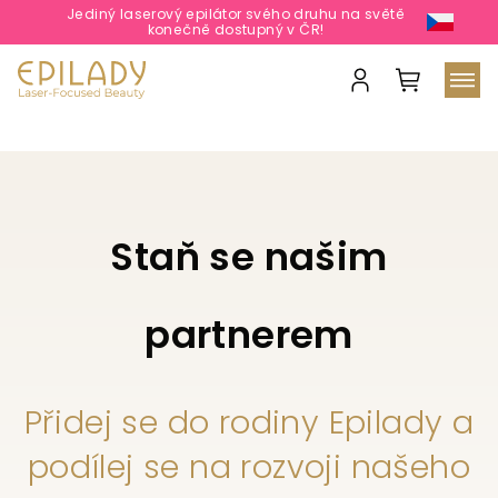
Jediný laserový epilátor svého druhu na světě
konečně dostupný v ČR!
Nákupní
košík
Přihlášení
Přejít
na
obsah
Staň se našim
partnerem
Přidej se do rodiny Epilady a
podílej se na rozvoji našeho