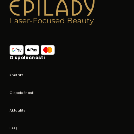
Z
á
p
a
t
í
O společnosti
Kontakt
O společnosti
Aktuality
FAQ