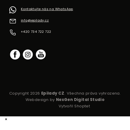
Kontaktujte nás na WhatsApp
info
@
epilady.cz
+420 734 722 722
Copyright 2026
Epilady CZ
. Všechna práva vyhrazena.
Webdesign by
NexGen Digital Studio
Vytvořil Shoptet
×