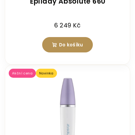
Epilady Absolute 660
6 249 Kč
Do košíku
Akční cena
Novinka