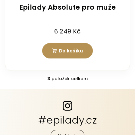
Epilady Absolute pro muže
6 249 Kč
Do košíku
3
položek celkem
O
v
l
á
d
a
#epilady.cz
c
í