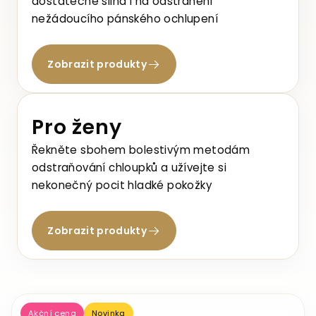
dostatečně silná i na odstranění
nežádoucího pánského ochlupení
Zobrazit produkty
Pro ženy
Řekněte sbohem bolestivým metodám
odstraňování chloupků a užívejte si
nekonečný pocit hladké pokožky
Zobrazit produkty
V
Akční cena
Novinka