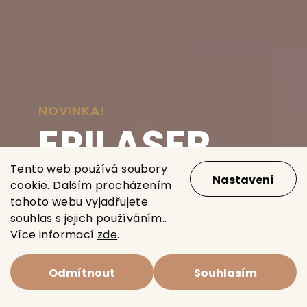
NOVINKA!
EPILASER
Tento web používá soubory
Nastavení
cookie. Dalším procházením
Profesionální výsledky přímo u
tohoto webu vyjadřujete
vás doma!
souhlas s jejich používáním..
Více informací
zde
.
Vyberte si epilátor
Odmítnout
Souhlasím
Klinické studie