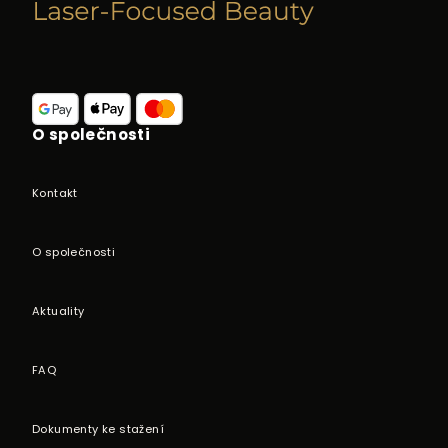
p
a
t
í
O společnosti
Kontakt
O společnosti
Aktuality
FAQ
Dokumenty ke stažení