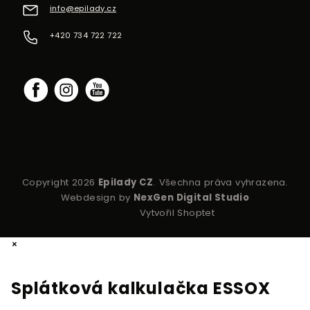
info
@
epilady.cz
+420 734 722 722
Copyright 2026
Epilady CZ
. Všechna práva vyhrazena.
Webdesign by
NexGen Digital Studio
Vytvořil Shoptet
×
Splátková kalkulačka ESSOX