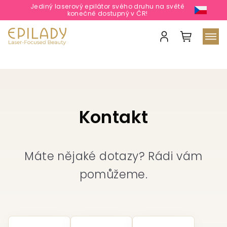
Jediný laserový epilátor svého druhu na světě
konečně dostupný v ČR!
Nákupní
košík
Přihlášení
Přejít
na
obsah
Kontakt
Máte nějaké dotazy? Rádi vám
pomůžeme.