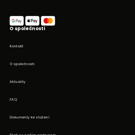
t
í
O společnosti
Kontakt
O společnosti
Aktuality
FAQ
Dokumenty ke stažení