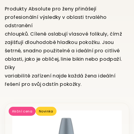
Produkty Absolute pro ženy přinášejí
profesionální výsledky v oblasti trvalého
odstranění
chloupků. Cíleně oslabují vlasové folikuly, čímž
zajišťují dlouhodobě hladkou pokožku. Jsou
šetrné, snadno použitelné a ideální pro citlivé
oblasti, jako je obličej, linie bikin nebo podpaží.
Díky
variabilitě zařízení najde každá žena ideální
řešení pro svůj odstín pokožky.
V
Akční cena
Novinka
ý
p
i