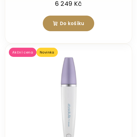
6 249 Kč
Do košíku
Akční cena
Novinka