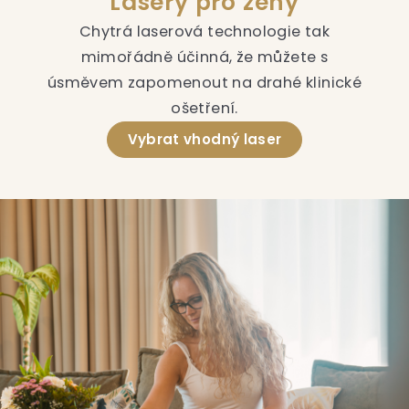
Lasery pro ženy
d
a
Chytrá laserová technologie tak
c
mimořádně účinná, že můžete s
í
úsměvem zapomenout na drahé klinické
p
ošetření.
r
v
Vybrat vhodný laser
k
y
v
ý
p
i
s
u