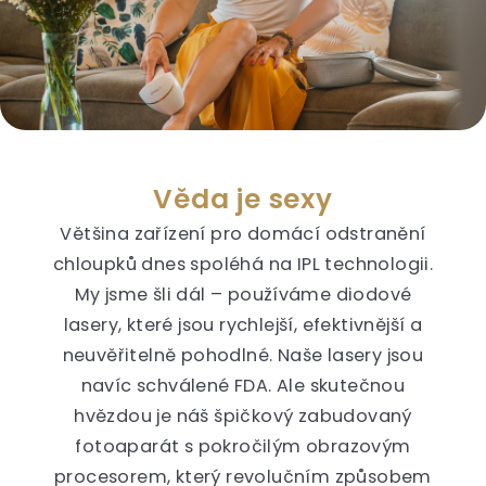
Věda je sexy
Většina zařízení pro domácí odstranění
chloupků dnes spoléhá na IPL technologii.
My jsme šli dál – používáme diodové
lasery, které jsou rychlejší, efektivnější a
neuvěřitelně pohodlné. Naše lasery jsou
navíc schválené FDA. Ale skutečnou
hvězdou je náš špičkový zabudovaný
fotoaparát s pokročilým obrazovým
procesorem, který revolučním způsobem