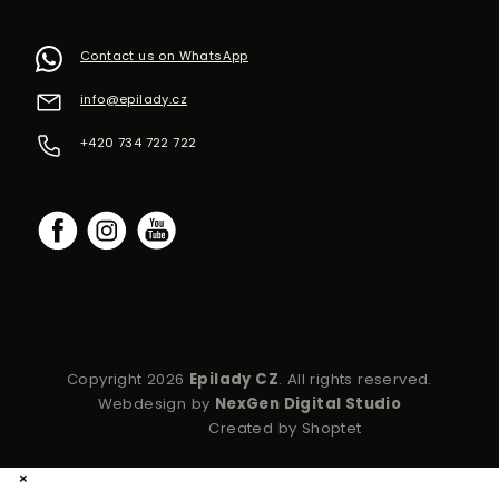
Contact us on WhatsApp
info
@
epilady.cz
+420 734 722 722
Copyright 2026
Epilady CZ
. All rights reserved.
Webdesign by
NexGen Digital Studio
Created by Shoptet
×