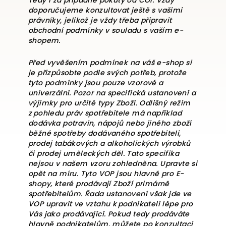
Tedy i za případné pokuty od ČOI. Vždy
doporučujeme konzultovat ještě s vašimi
právníky, jelikož je vždy třeba připravit
obchodní podmínky v souladu s vaším e-
shopem.
Před vyvěšením podmínek na váš e-shop si
je přizpůsobte podle svých potřeb, protože
tyto podmínky jsou pouze vzorové a
univerzální. Pozor na specifická ustanovení a
výjimky pro určité typy Zboží. Odlišný režim
z pohledu práv spotřebitele má například
dodávka potravin, nápojů nebo jiného zboží
běžné spotřeby dodávaného spotřebiteli,
prodej tabákových a alkoholických výrobků
či prodej uměleckých děl. Tato specifika
nejsou v našem vzoru zohledněna. Upravte si
opět na míru. Tyto VOP jsou hlavně pro E-
shopy, které prodávají Zboží primárně
spotřebitelům. Řada ustanovení však jde ve
VOP upravit ve vztahu k podnikateli lépe pro
Vás jako prodávající. Pokud tedy prodáváte
hlavně podnikatelům, můžete po konzultaci